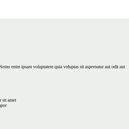
Nemo enim ipsam voluptatem quia voluptas sit aspernatur aut odit aut
 sit amet
mpor
m