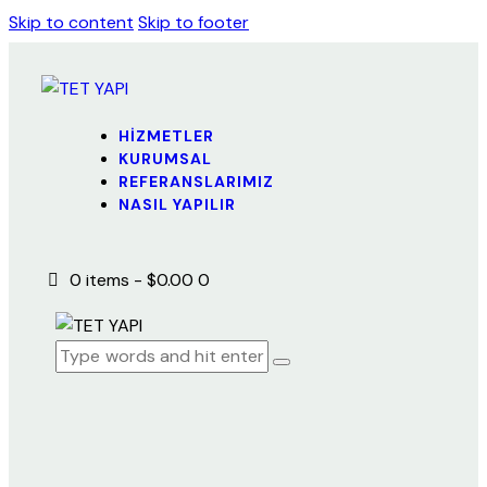
Skip to content
Skip to footer
Close
HİZMETLER
KURUMSAL
HİZMETLER
REFERANSLARIMIZ
KURUMSAL
NASIL YAPILIR
REFERANSLARIMIZ
NASIL YAPILIR
0 items
-
$0.00
0
Giriş Yap