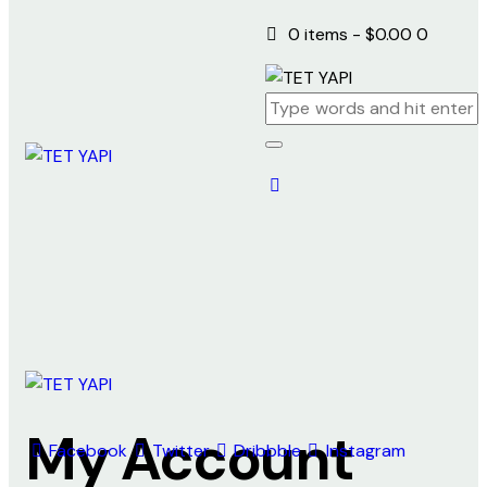
Kullanıcı adı veya e-posta adresi
*
0 items
-
$0.00
0
Parola
*
Giriş Yap
Beni hatırla
Parolanızı mı unuttunuz?
Copyright © 2026. All rights reserved.
My Account
Facebook
Twitter
Dribbble
Instagram