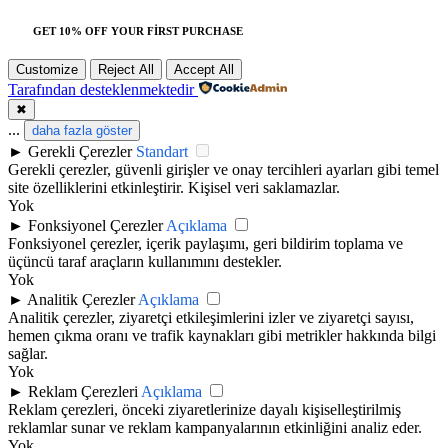
GET 10% OFF YOUR FIRST PURCHASE
Customize
Reject All
Accept All
Tarafından desteklenmektedir
✖
...
daha fazla göster
►
Gerekli Çerezler
Standart
Gerekli çerezler, güvenli girişler ve onay tercihleri ayarları gibi temel
site özelliklerini etkinleştirir. Kişisel veri saklamazlar.
Yok
►
Fonksiyonel Çerezler
Açıklama
Fonksiyonel çerezler, içerik paylaşımı, geri bildirim toplama ve
üçüncü taraf araçların kullanımını destekler.
Yok
►
Analitik Çerezler
Açıklama
Analitik çerezler, ziyaretçi etkileşimlerini izler ve ziyaretçi sayısı,
hemen çıkma oranı ve trafik kaynakları gibi metrikler hakkında bilgi
sağlar.
Yok
►
Reklam Çerezleri
Açıklama
Reklam çerezleri, önceki ziyaretlerinize dayalı kişiselleştirilmiş
reklamlar sunar ve reklam kampanyalarının etkinliğini analiz eder.
Yok