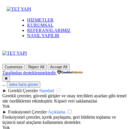
HİZMETLER
KURUMSAL
REFERANSLARIMIZ
NASIL YAPILIR
Customize
Reject All
Accept All
Tarafından desteklenmektedir
✖
...
daha fazla göster
►
Gerekli Çerezler
Standart
Gerekli çerezler, güvenli girişler ve onay tercihleri ayarları gibi temel
site özelliklerini etkinleştirir. Kişisel veri saklamazlar.
Yok
►
Fonksiyonel Çerezler
Açıklama
Fonksiyonel çerezler, içerik paylaşımı, geri bildirim toplama ve
üçüncü taraf araçların kullanımını destekler.
Yok